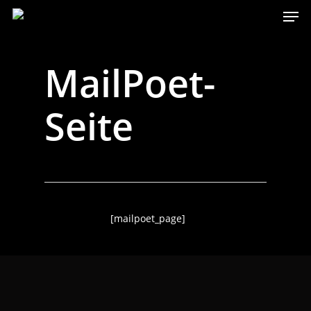
Men
Skip
to
main
content
MailPoet-
Seite
[mailpoet_page]