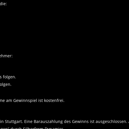
die:
ehmer:
 folgen.
olgen.
me am Gewinnspiel ist kostenfrei.
ics in Stuttgart. Eine Barauszahlung des Gewinns ist ausgeschloss
ngen“ durch Silberform Dynamics.